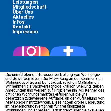
Leistungen
Mitgliedschaft
Seien Sie auf der sicheren Seite.
Über Uns
Aktuelles
Infos
Kontakt
Impressum
Der Mieterverein Aachen
Als für Sie in unserer Region einzige Mieterorganisation
vertreten wir bereits seit 1922 die Rechte unserer
Mitglieder. Somit verfügen wir über eine langjährige
Erfahrung bei Mietrechtsangelegenheiten. Der
Mieterverein Aachen hat derzeitig ca. 12.000 Mitglieder
der Ihre Interessen über den Deutschen Mieterbund
vertritt.
Schwerpunkt unserer Arbeit:
Die unmittelbare Interessenvertretung von Wohnungs-
und Gewerbemietern.Die Mitwirkung an der kommunalen
Wohnungspolitik und bei städtebaulichen Maßnahmen.
Wir nehmen als Sachverständige kritisch Stellung, geben
Anregungen und weisen auf Probleme hin. Als Kenner des
örtlichen Wohnungsmarktes erfüllen wir die uns
gesetzlich zugewiesene Aufgabe, an der Aufstellung von
Mietspiegeln mitzuwirken. Diese haben große Bedeutung
im Mieterhöhungsverfahren für frei finanzierte
Wohnungen und schaffen Transparenz über die aktuellen