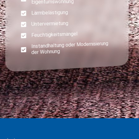
Eigentumswohnung
Lärmbelästigung
Untervermietung
Feuchtigkeitsmängel
Instandhaltung oder Modernisierung
der Wohnung