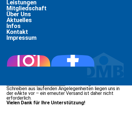
Leistungen
Mitgliedschaft
Über Uns
Aktuelles
Infos
Kontakt
Dokumente hochladen
Impressum
Hier können Sie Ihre Dokumente schnell, sicher und
unkompliziert hochladen. Bitte achten Sie darauf, Ihre
Mitgliedsnummer korrekt anzugeben
, da wir
Dokumente ohne diese Angabe leider nicht bearbeiten
können.
Wenn Sie bereits im
Mitgliederportal
angemeldet sind,
geht es noch einfacher: Dort können Sie Ihre Unterlagen
direkt im Rahmen der Terminvereinbarung hochladen.
Bitte senden Sie uns Ihre Dokumente nach dem Upload
nicht zusätzlich per E-Mail
. Bereits zugesandte
Schreiben aus laufenden Angelegenheiten liegen uns in
der eAkte vor – ein erneuter Versand ist daher nicht
erforderlich.
Vielen Dank für Ihre Unterstützung!