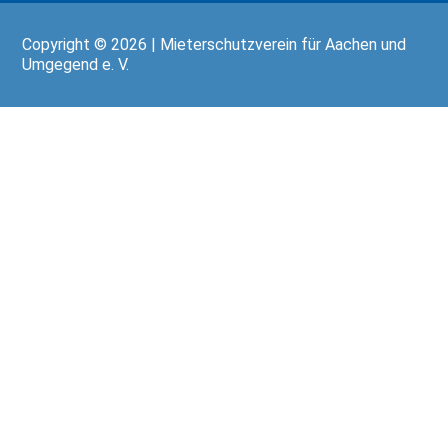
Copyright © 2026 | Mieterschutzverein für Aachen und
Umgegend e. V.
Wir
verwenden
auf
unserer
Website
technisch
notwendige
Cookies,
um
unsere
Funktionen
bereitzustellen,
zu
schützen
und
zu
verbessern.
Technisch
notwendig
i