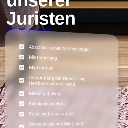
unserer
Juristen
Jetzt Mitglied werden
Abschluss eines Mietvertrages
Mieterhöhung
Mietkaution
Überprüfung der Neben- und
Heizkostenabrechnung
Maklergebühren
Kündigungsschutz
Schönheitsreparaturen
Umwandlung von Miet- und