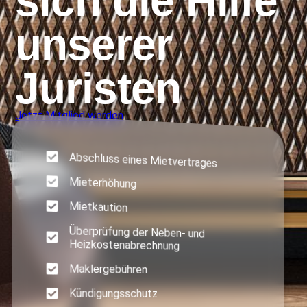
sich die Hilfe
unserer
Juristen
Jetzt Mitglied werden
Abschluss eines Mietvertrages
Mieterhöhung
Mietkaution
Überprüfung der Neben- und
Heizkostenabrechnung
Maklergebühren
Kündigungsschutz