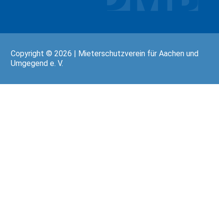
Copyright © 2026 | Mieterschutzverein für Aachen und
Umgegend e. V.
Wir
verwenden
auf
unserer
Website
technisch
notwendige
Cookies,
um
unsere
Funktionen
bereitzustellen,
zu
schützen
und
zu
verbessern.