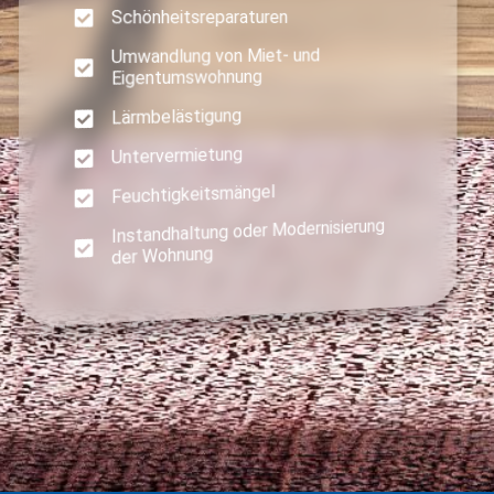
Schönheitsreparaturen
Umwandlung von Miet- und
Eigentumswohnung
Lärmbelästigung
Untervermietung
Feuchtigkeitsmängel
Instandhaltung oder Modernisierung
der Wohnung