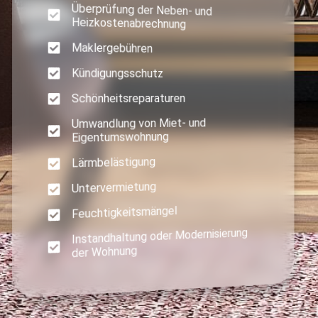
Überprüfung der Neben- und
Heizkostenabrechnung
Maklergebühren
Kündigungsschutz
Schönheitsreparaturen
Umwandlung von Miet- und
Eigentumswohnung
Lärmbelästigung
Untervermietung
Feuchtigkeitsmängel
Instandhaltung oder Modernisierung
der Wohnung