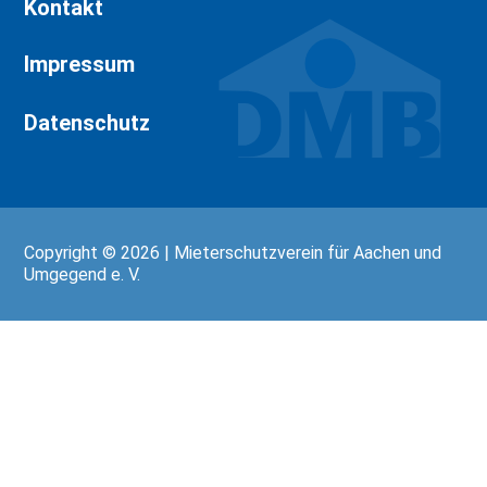
Kontakt
Impressum
Datenschutz
Copyright © 2026 | Mieterschutzverein für Aachen und
Umgegend e. V.
Wir
verwenden
auf
unserer
Website
technisch
notwendige
Cookies,
um
unsere