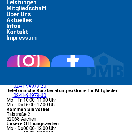
Leistungen
Mitgliedschaft
Über Uns
Aktuelles
Infos
Kontakt
01.10.2022
Impressum
Ausgabe 10/22
Ausgabe 10/22
Mieterzeitung_2022_05_Oktober
Direkter Kontakt
info@mieterverein-aachen.de
Termine vereinbaren
0241-94979-20
Telefonische Kurzberatung exklusiv für Mitglieder
0241-94979-30
Mo - Fr
10.00-11.00 Uhr
Mo - Do
16.00-17.00 Uhr
Kommen Sie vorbei
Talstraße 2
52068 Aachen
Unsere Öffnungszeiten
Mo - Do
08.00-12.00 Uhr